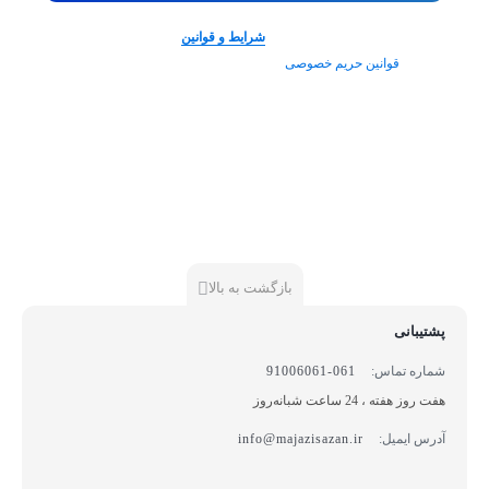
با ورود و یا ثبت نام در سایت شما
شرایط و قوانین
استفاده از سرویس های
سایت و
قوانین حریم خصوصی
آن را می‌پذیرید.
بازگشت به بالا
پشتیبانی
شماره تماس:
061-91006061
هفت روز هفته ، 24 ساعت شبانه‌روز
آدرس ایمیل:
info@majazisazan.ir