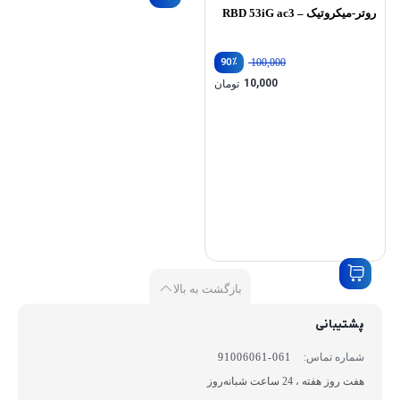
روتر-میکروتیک – RBD 53iG ac3
٪
90
100,000
قیمت
10,000
تومان
اصلی:
قیمت
100,000 تومان
فعلی:
بود.
10,000 تومان.
بازگشت به بالا
پشتیبانی
شماره تماس:
061-91006061
هفت روز هفته ، 24 ساعت شبانه‌روز