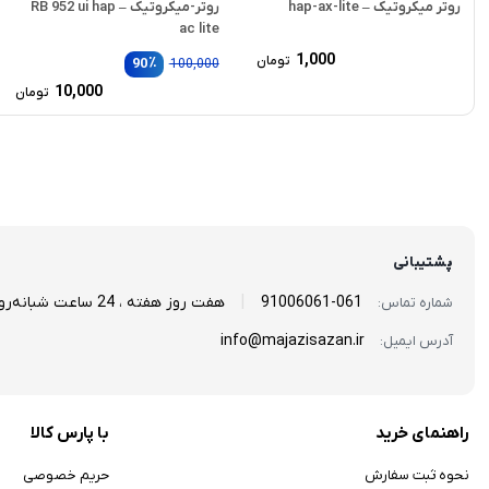
روتر میکروتیک – hap-ax-lite
روتر-میکروتیک – RB 952 ui hap
ac lite
1,000
تومان
٪
90
100,000
قی
10,000
تومان
اص
قی
فعل
بود
0,000
پشتیبانی
|
061-91006061
هفت روز هفته ، 24 ساعت شبانه‌روز
شماره تماس:
info@majazisazan.ir
آدرس ایمیل:
راهنمای خرید
با پارس کالا
نحوه ثبت سفارش
حریم خصوصی