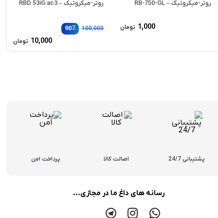
روتر-میکروتیک – RB-750-GL
روتر-میکروتیک – RBD 53iG ac3
1,000
تومان
٪
90
100,000
قیم
10,000
تومان
اصلی
قیم
فعلی
بود.
10,000 ت
پشتیبانی 24/7
اصالت کالا
پرداخت امن
رسانه های داغ ما در مجازی...