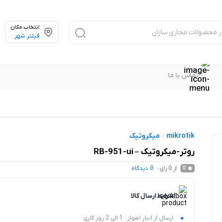
انتخاب مکان
فیلتر شهر
تماس با ما
mikrotik
میکروتیک
/
روتر-میکروتیک – RB-951-ui
از 0 رای
0
دیدگاه
0
شرایط ارسال کالا
ارسال از انبار اهواز : 1 الی 2 روز کاری