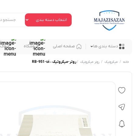
دسته بندی ها
صفحه اصلی
فروشگاه
وبلاگ
/
/
/
روتر-میکروتیک – RB-951-ui
خانه
میکروتیک
روتر میکروتیک