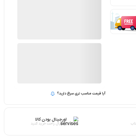
ضمانت اصالت کالا
2 در انبار
ارسال توسط فروشگاه مجازی سازان
1,000
تومان
بروزرسانی قیمت:
12 آبان 1404
روتر-
افزودن به سبد خرید
میکروتیک
-
RB-
951-
آیا قیمت مناسب تری سراغ دارید؟
ui
quantity
اورجینال بودن کالا
اب
با خیال راحت خرید کنید