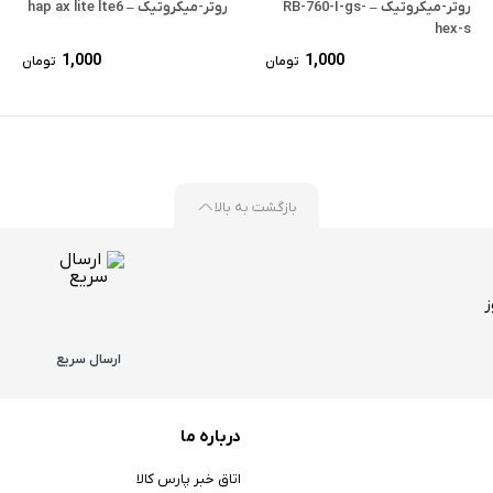
روتر-میکروتیک – RB-760-I-gs-
روتر-میکروتیک – hap ax lite lte6
hex-s
1,000
1,000
تومان
تومان
مت
لی:
مت
100,000 تومان
ی:
.
1 تومان.
بازگشت به بالا
ارسال سریع
درباره ما
اتاق خبر پارس کالا