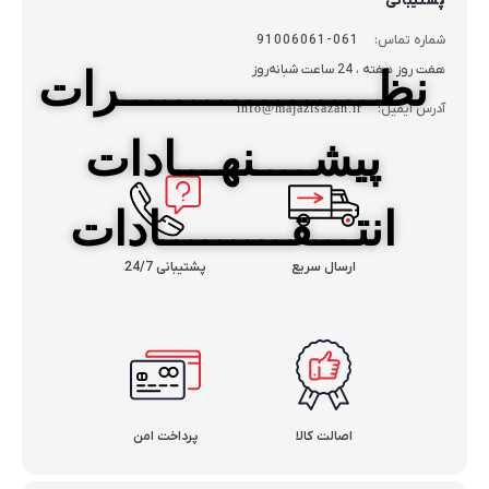
پشتیبانی
شماره تماس:
061-91006061
هفت روز هفته ، 24 ساعت شبانه‌روز
نظــــــــــــــــــرات
آدرس ایمیل:
info@majazisazan.ir
پیشــــنهـــادات
انتـــقـــــــــادات
ارسال سریع
پشتیبانی 24/7
اصالت کالا
پرداخت امن