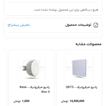
هیچ دیدگاهی برای این محصول نوشته نشده است.
توضیحات محصول
نمایش بیشتر
محصولات مشابه
رادیو-میکروتیک – QRT5
رادیو میکروتیک – Base
را
Box-5
NM
16,900,000
تومان
1,000
تومان
00