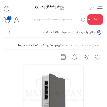
منو
0
مکان را جهت فیلتر محصولات انتخاب کنید
/
/
/
روتر-میکروتیک – hap ax lite lte6
خانه
میکروتیک
روتر میکروتیک