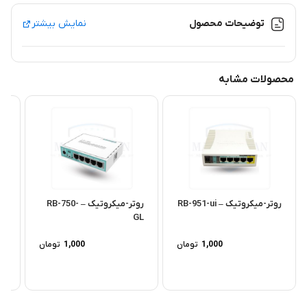
توضیحات محصول
نمایش بیشتر
محصولات مشابه
روتر-میکروتیک – RB-951-ui
روتر-میکروتیک – RB-750-
c3
GL
1,000
تومان
1,000
تومان
00