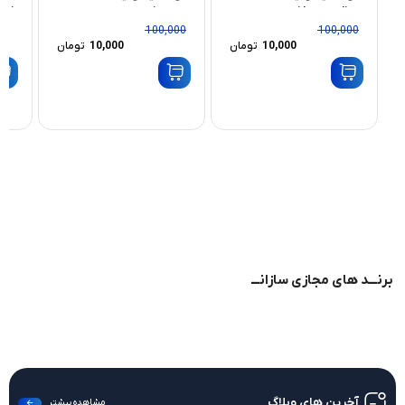
ui
53iG ac3
ui hap ac lite
100,000
100,000
10,000
تومان
10,000
تومان
برنـــد های مجازی سازانـــ
آخرین های وبلاگ
مشاهده بیشتر