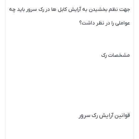
جهت نظم بخشیدن به آرایش کابل ها در رک سرور باید چه
عواملی را در نظر داشت؟
در
آرایش رک اتاق سرور
و آرایش کابل ها باید به نکاتی توجه کنید که
در ادامه به صورت مختصر به آن می پردازیم.
مشخصات رک
برای آرایش رک اتاق سرور باید مشخصات آن را بدانید. معمولاً جهت
قرارگیری رک ها در شبکه، ۱۹ اینچ پهنا در نظر گرفته می شود. از آنجا
که عمق رک به بخش‌هایی به نام واحدهای رک تقسیم می‌شود، تا
حدی قابل تنظیم خواهد بود. بنابراین، در گام اول باید یک قفسه
سرور مناسب برای رک در نظر گرفته شود.
قوانین آرایش رک سرور
قبل از سوار کردن تمامی دستگاه ها در رک سرور باید در رابطه با نحوه
آرایش آن ها برنامه ریزی های لازم را انجام داد. به عنوان مثال، باید