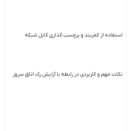
ظرفیت های مختلف جا داد.
شما می توانید این باکس ها را در ظرفیت های 4 الی 48 پورت تهیه
نمائید.
استفاده از کمربند و برچسب گذاری کابل شبکه
متاسفانه بسیاری از افراد برچسب گذاری و استفاده از کمربند های کابل
شبکه را نادیده می گیرند، اما در صورت استفاده از این ابزارها، مدیریت
کابل ها راحت تر انجام می شود.
نکات مهم و کاربردی در رابطه با آرایش رک اتاق سرور
تجهیزاتی که وزن آنها بیشتر می باشد باید در یونیت های پایینی رک
قرار بگیرند. به این علت که نصب کردن وسایل سنگین در طبقه های
پایین رک سبب استحکام و حفظ تعادل بهتر در رک می گردد. همچنین
این کار می تواند به میزان زیادی در عیب یابی و راه اندازی شبکه موثر
باشد.
نکته بعدی که در رابطه با آرایش رک سرور وجود دارد، این است که